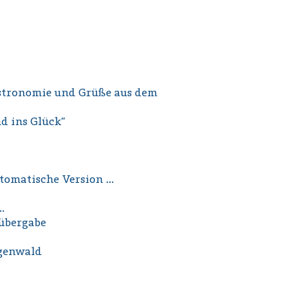
 Astronomie und Grüße aus dem
d ins Glück”
tomatische Version …
…
nübergabe
genwald