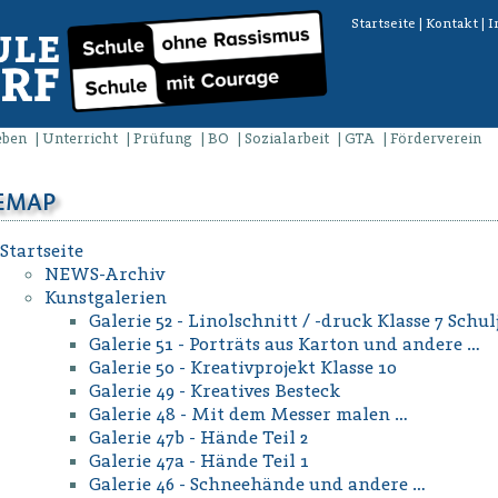
Startseite
|
Kontakt
|
I
eben
Unterricht
Prüfung
BO
Sozialarbeit
GTA
Förderverein
TEMAP
Startseite
NEWS-Archiv
Kunstgalerien
Galerie 52 - Linolschnitt / -druck Klasse 7 Schul
Galerie 51 - Porträts aus Karton und andere …
Galerie 50 - Kreativprojekt Klasse 10
Galerie 49 - Kreatives Besteck
Galerie 48 - Mit dem Messer malen …
Galerie 47b - Hände Teil 2
Galerie 47a - Hände Teil 1
Galerie 46 - Schneehände und andere …