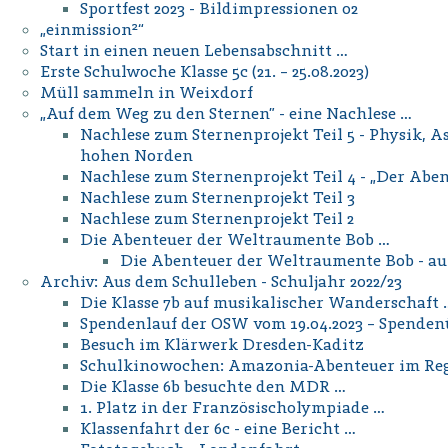
Sportfest 2023 - Bildimpressionen 02
„einmission²“
Start in einen neuen Lebensabschnitt …
Erste Schulwoche Klasse 5c (21. – 25.08.2023)
Müll sammeln in Weixdorf
„Auf dem Weg zu den Sternen” - eine Nachlese …
Nachlese zum Sternenprojekt Teil 5 - Physik,
hohen Norden
Nachlese zum Sternenprojekt Teil 4 - „Der Aben
Nachlese zum Sternenprojekt Teil 3
Nachlese zum Sternenprojekt Teil 2
Die Abenteuer der Weltraumente Bob …
Die Abenteuer der Weltraumente Bob - au
Archiv: Aus dem Schulleben - Schuljahr 2022/23
Die Klasse 7b auf musikalischer Wanderschaft 
Spendenlauf der OSW vom 19.04.2023 – Spende
Besuch im Klärwerk Dresden-Kaditz
Schulkinowochen: Amazonia-Abenteuer im Re
Die Klasse 6b besuchte den MDR …
1. Platz in der Französischolympiade …
Klassenfahrt der 6c - eine Bericht …