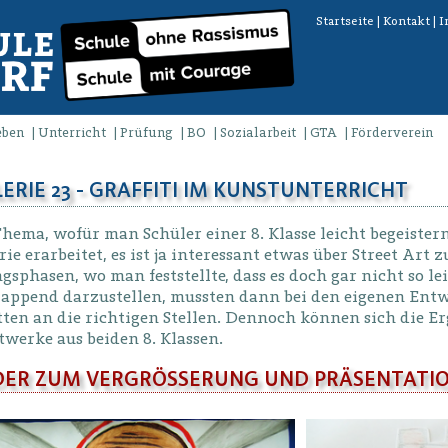
Startseite
|
Kontakt
|
I
eben
Unterricht
Prüfung
BO
Sozialarbeit
GTA
Förderverein
ERIE 23 - GRAFFITI IM KUNSTUNTERRICHT
hema, wofür man Schüler einer 8. Klasse leicht begeister
ie erarbeitet, es ist ja interessant etwas über Street Art 
sphasen, wo man feststellte, dass es doch gar nicht so lei
lappend darzustellen, mussten dann bei den eigenen Entw
ten an die richtigen Stellen. Dennoch können sich die Er
werke aus beiden 8. Klassen.
DER ZUM VERGRÖSSERUNG UND PRÄSENTATIO