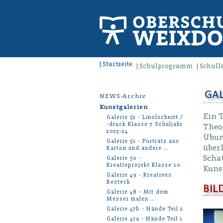
Startseite
Schulprogramm
Schull
GAL
NEWS-Archiv
Kunstgalerien
Ein T
Galerie 52 - Linolschnitt /
-druck Klasse 7 Schuljahr
Theor
2023-24
Übung
Galerie 51 - Porträts aus
über
Karton und andere …
Schat
Galerie 50 -
Kreativprojekt Klasse 10
Kunst
Galerie 49 - Kreatives
Besteck
BIL
Galerie 48 - Mit dem
Messer malen …
Galerie 47b - Hände Teil 2
Galerie 47a - Hände Teil 1