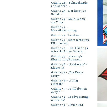
Galerie 46 - Schneehände
und andere …
Galerie 45 - Der kreative
Schuh …
Galerie 44 - Mein Leben
als Turm
Galerie 43 -
Mosaikgestaltung
Galerie 42 - Land Art
Galerie 41 - Jahresarbeiten
KU 10a/10b
Galerie 40 - Die Klasse 5a
wünscht Frohe Ostern …
Galerie 39 - Klasse 5a
Illustration/Aquarell
Galerie 38 - „Zentangle” -
Klasse 5c
Galerie 37 - „Die Keks-
Story”
Galerie 36 - „Völlig
surreal?”
Galerie 35 - „Stillleben in
Acryl“
Galerie 34 - „Bodypainting
in der 8a“
Galerie 33 - „Feuer und