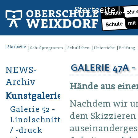
Startseite
|
Kon
Startseite
Schulprogramm
Schulleben
Unterricht
Prüfung
GALERIE 47A -
NEWS-
Archiv
Hände aus eine
Kunstgalerien
Nachdem wir un
Galerie 52 -
dem Skizzieren
Linolschnitt
auseinandergese
/ -druck