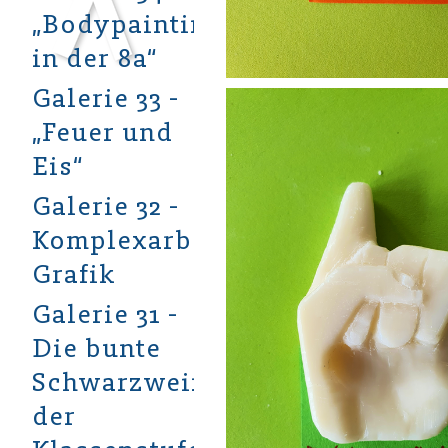
„Bodypainting
in der 8a“
Galerie 33 -
„Feuer und
Eis“
Galerie 32 -
Komplexarbeit
Grafik
Galerie 31 -
Die bunte
Schwarzweißwelt
der