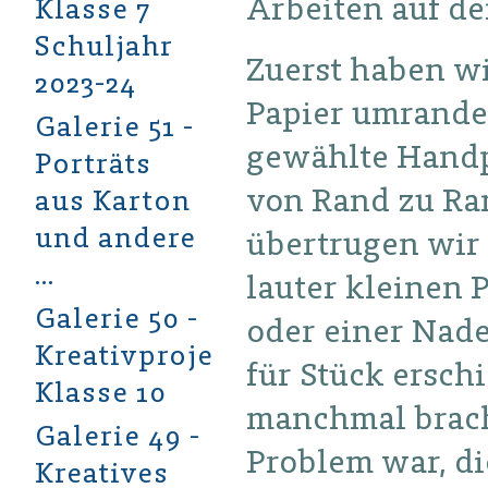
Arbeiten auf d
Klasse 7
Schuljahr
Zuerst haben wi
2023-24
Papier umrandet
Galerie 51 -
gewählte Handp
Porträts
von Rand zu Ra
aus Karton
und andere
übertrugen wir 
…
lauter kleinen 
Galerie 50 -
oder einer Nade
Kreativprojekt
für Stück ersch
Klasse 10
manchmal brach
Galerie 49 -
Problem war, di
Kreatives