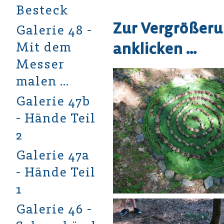
Besteck
Zur Vergrößeru
Galerie 48 -
Mit dem
anklicken ...
Messer
malen …
Galerie 47b
- Hände Teil
2
Galerie 47a
- Hände Teil
1
Galerie 46 -