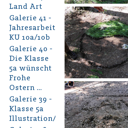
Land Art
Galerie 41 -
Jahresarbeiten
KU 10a/10b
Galerie 40 -
Die Klasse
5a wünscht
Frohe
Ostern …
Galerie 39 -
Klasse 5a
Illustration/Aquarell