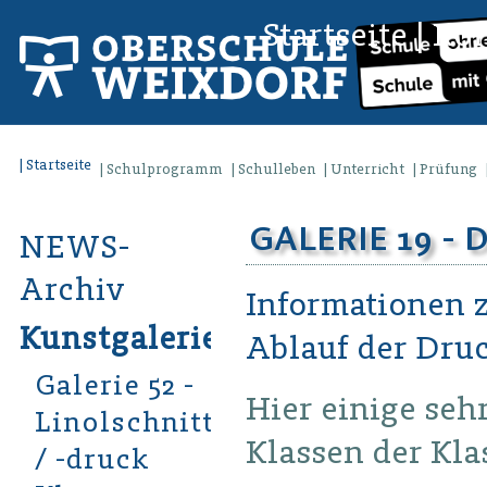
Startseite
|
Kon
Startseite
Schulprogramm
Schulleben
Unterricht
Prüfung
GALERIE 19 -
NEWS-
Archiv
Informationen 
Kunstgalerien
Ablauf der Druck
Galerie 52 -
Hier einige seh
Linolschnitt
Klassen der Kla
/ -druck