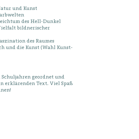
Natur und Kunst
Farbwelten
 Reichtum des Hell-Dunkel
ielfalt bildnerischer
Faszination des Raumes
Ich und die Kunst (Wahl Kunst-
h Schuljahren geordnet und
en erklärenden Text. Viel Spaß
unen!