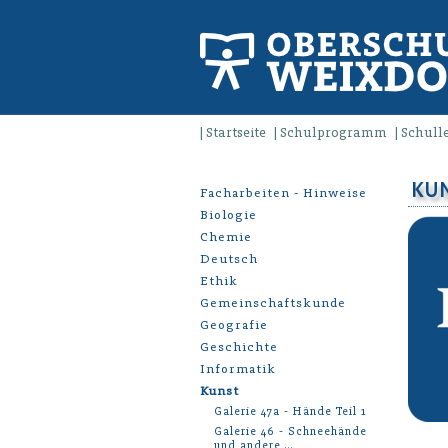
Startseite
Schulprogramm
Schull
KU
Facharbeiten - Hinweise
Biologie
Chemie
Deutsch
Ethik
Gemeinschaftskunde
Geografie
Geschichte
Informatik
Kunst
Galerie 47a - Hände Teil 1
Galerie 46 - Schneehände
und andere …