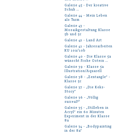
Galerie 45 - Der kreative
Schuh …
Galerie 44 - Mein Leben
als Turm
Galerie 43 -
Mosaikgestaltung Klasse
5b und 5c
Galerie 42 - Land Art
Galerie 41 - Jahresarbeiten
KU 10a/10b
Galerie 40 - Die Klasse 5a
wünscht Frohe Ostern …
Galerie 39 - Klasse 5a
Illustration/Aquarell
Galerie 38 - „Zentangle” -
Klasse 5c
Galerie 37 - „Die Keks-
Story”
Galerie 36 - „Völlig
surreal?”
Galerie 35 - „Stilleben in
Acryl“ ein 60 Minuten
Experiment in der Klasse
8a
Galerie 34 - „Bodypainting
in der 8a“