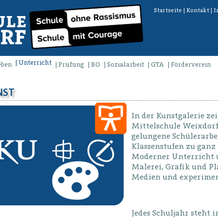
Startseite
|
Kontakt
|
I
Unterricht
eben
Prüfung
BO
Sozialarbeit
GTA
Förderverein
NST
In der Kunstgalerie ze
Mittelschule Weixdor
gelungene Schülerarbe
Klassenstufen zu ganz
Moderner Unterricht 
Malerei, Grafik und Pl
Medien und experiment
Jedes Schuljahr steht 