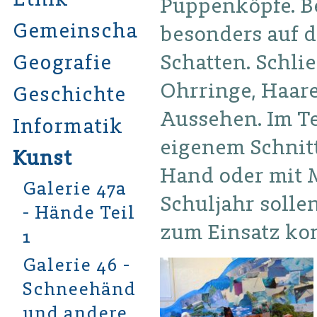
Puppenköpfe. Be
Gemeinschaftskunde
besonders auf d
Schatten. Schli
Geografie
Ohrringe, Haar
Geschichte
Aussehen. Im T
Informatik
eigenem Schnitt
Kunst
Hand oder mit 
Galerie 47a
Schuljahr solle
- Hände Teil
zum Einsatz k
1
Galerie 46 -
Schneehände
und andere