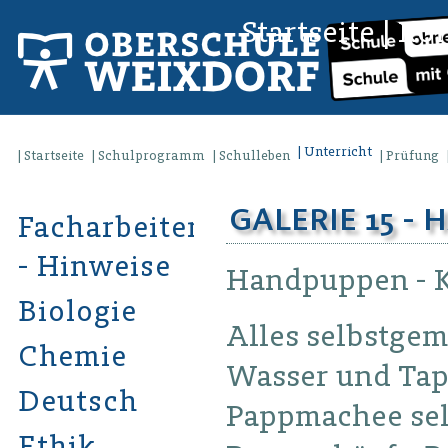
Startseite
|
Kon
Unterricht
Startseite
Schulprogramm
Schulleben
Prüfung
GALERIE 15 - 
Facharbeiten
- Hinweise
Handpuppen - K
Biologie
Alles selbstgem
Chemie
Wasser und Tape
Deutsch
Pappmachee sel
Ethik