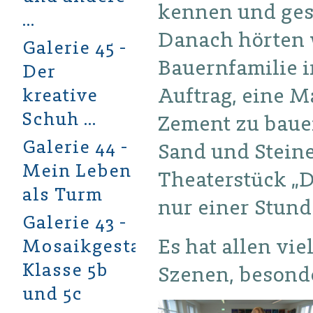
kennen und gest
…
Danach hörten 
Galerie 45 -
Bauernfamilie 
Der
Auftrag, eine M
kreative
Schuh …
Zement zu bauen
Galerie 44 -
Sand und Stein
Mein Leben
Theaterstück „D
als Turm
nur einer Stund
Galerie 43 -
Es hat allen vi
Mosaikgestaltung
Klasse 5b
Szenen, besonde
und 5c