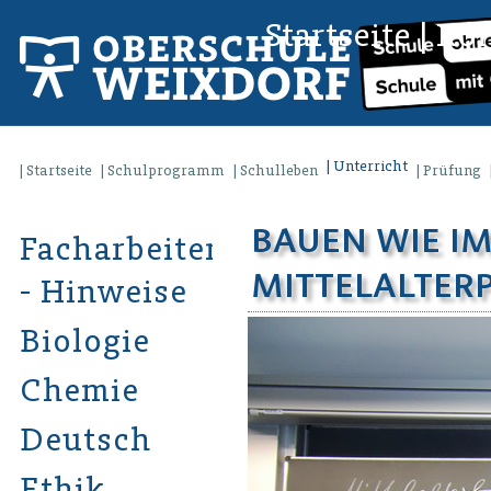
Startseite
|
Kon
Unterricht
Startseite
Schulprogramm
Schulleben
Prüfung
BAUEN WIE IM
Facharbeiten
MITTELALTER
- Hinweise
Biologie
Chemie
Deutsch
Ethik