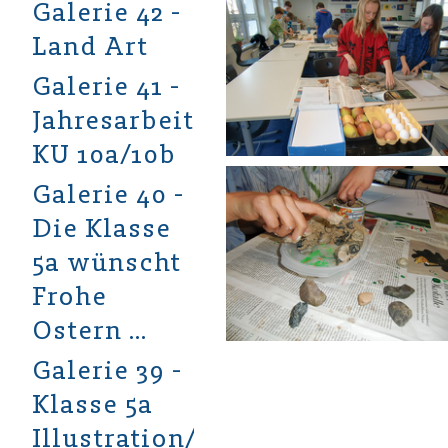
Galerie 42 -
Land Art
Galerie 41 -
Jahresarbeiten
KU 10a/10b
Galerie 40 -
Die Klasse
5a wünscht
Frohe
Ostern …
Galerie 39 -
Klasse 5a
Illustration/Aquarell