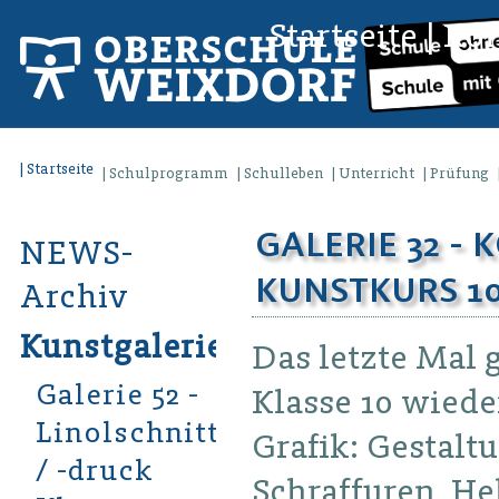
Startseite
|
Kon
Startseite
Schulprogramm
Schulleben
Unterricht
Prüfung
GALERIE 32 -
NEWS-
KUNSTKURS 1
Archiv
Kunstgalerien
Das letzte Mal 
Galerie 52 -
Klasse 10 wiede
Linolschnitt
Grafik: Gestalt
/ -druck
Schraffuren, H