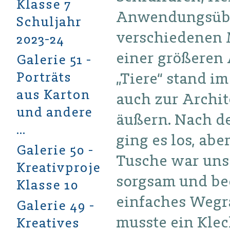
Klasse 7
Anwendungsübu
Schuljahr
verschiedenen M
2023-24
einer größeren 
Galerie 51 -
Porträts
„Tiere“ stand i
aus Karton
auch zur Archit
und andere
äußern. Nach d
…
ging es los, abe
Galerie 50 -
Tusche war uns
Kreativprojekt
sorgsam und bed
Klasse 10
einfaches Wegr
Galerie 49 -
musste ein Kle
Kreatives