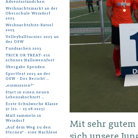
Adventsständchen
Weihnachtsmarkt an der
Oberschule Weixdorf
2023
Weihnachtshits-Rätsel
2023
Volleyballturnier 2023 an
der OSW
Fundsachen 2023
TRICK OR TREAT- ein
schönes Halloweenfest
Übergabe Spenden
Sportfest 2023 an der
OSW - Der Bericht …
„einmission²“
Start in einen neuen
Lebensabschnitt …
Erste Schulwoche Klasse
5c (21. – 25.08.2023)
Müll sammeln in
Weixdorf
Mit sehr gutem 
„Auf dem Weg zu den
Sternen” - eine Nachlese
sich unsere Jun
…