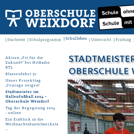
Schulleben
Startseite
Schulprogramm
Unterricht
Prüfung
STADTMEISTER 
Aktion „Fit für die
Zukunft“ bei HitRadio
RTL
BERSCHULE W
Klassenfahrt 5c
Unser Projekttag
„Courage zeigen“
Stadtmeister im
Hallenfußball 2024 –
Oberschule Weixdorf
Tag der Begegnung 2024
- online
Ein Einblick in die
Weihnachtsbastelwerkstatt
…