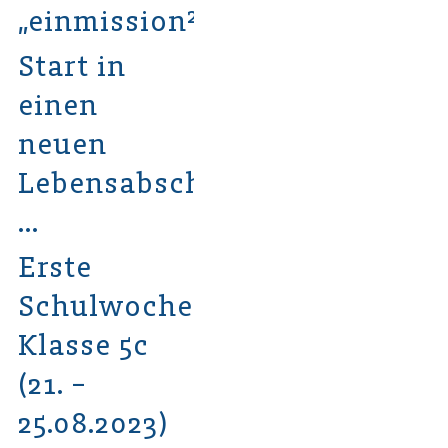
„einmission²“
Start in
einen
neuen
Lebensabschnitt
…
Erste
Schulwoche
Klasse 5c
(21. –
25.08.2023)