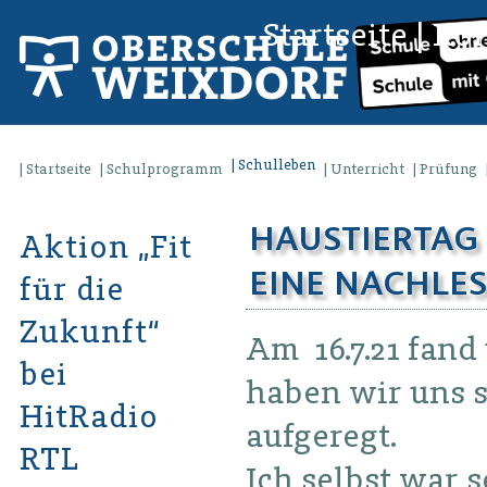
Startseite
|
Kon
Schulleben
Startseite
Schulprogramm
Unterricht
Prüfung
HAUSTIERTAG D
Aktion „Fit
EINE NACHLES
für die
Zukunft“
Am 16.7.21 fand 
bei
haben wir uns 
HitRadio
aufgeregt.
RTL
Ich selbst war 