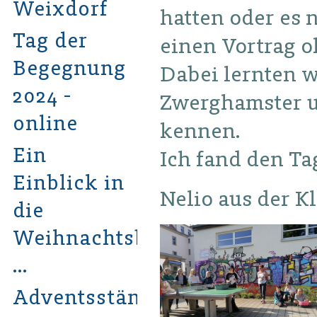
Weixdorf
hatten oder es 
Tag der
einen Vortrag o
Begegnung
Dabei lernten w
2024 -
Zwerghamster u
online
kennen.
Ein
Ich fand den Ta
Einblick in
Nelio aus der Kl
die
Weihnachtsbastelwerkstatt
…
Adventsständchen