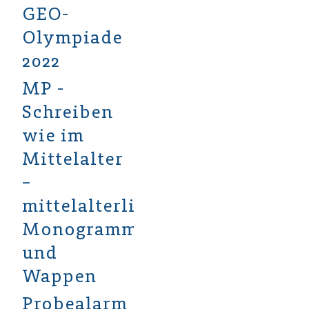
GEO-
Olympiade
2022
MP -
Schreiben
wie im
Mittelalter
–
mittelalterliche
Monogramme
und
Wappen
Probealarm