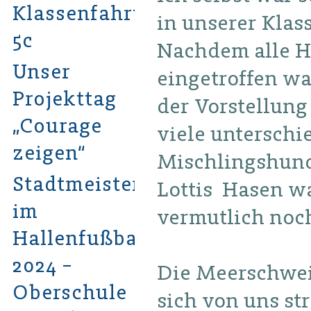
Klassenfahrt
in unserer Klas
5c
Nachdem alle Ha
Unser
eingetroffen wa
Projekttag
der Vorstellung
„Courage
viele unterschie
zeigen“
Mischlingshund
Stadtmeister
Lottis Hasen wa
im
vermutlich noch
Hallenfußball
2024 –
Die Meerschwei
Oberschule
sich von uns st