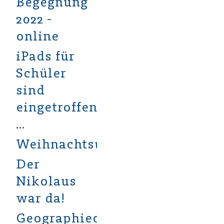
Begegnung
2022 -
online
iPads für
Schüler
sind
eingetroffen
…
Weihnachtsüberraschung
Der
Nikolaus
war da!
Geographieolympiade