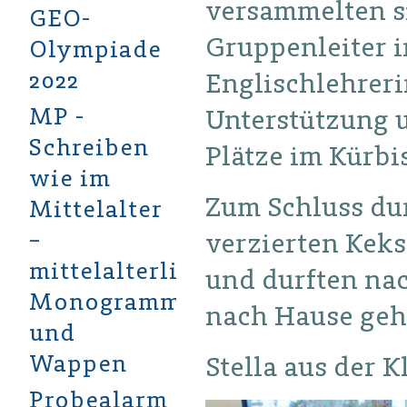
versammelten s
GEO-
Gruppenleiter i
Olympiade
2022
Englischlehreri
MP -
Unterstützung u
Schreiben
Plätze im Kürb
wie im
Zum Schluss dur
Mittelalter
–
verzierten Kek
mittelalterliche
und durften na
Monogramme
nach Hause geh
und
Wappen
Stella aus der K
Probealarm