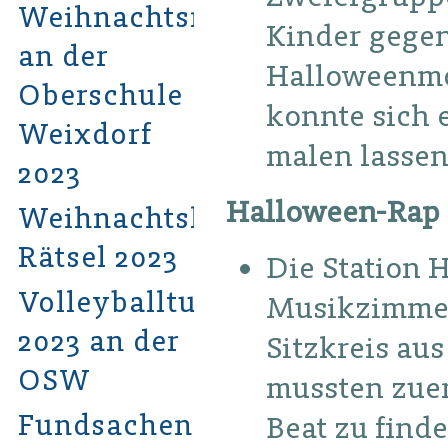
Weihnachtsmarkt
Kinder gegen
an der
Halloweenmot
Oberschule
konnte sich 
Weixdorf
malen lassen
2023
Halloween-Rap
Weihnachtshits-
Rätsel 2023
Die Station 
Volleyballturnier
Musikzimmer 
2023 an der
Sitzkreis au
OSW
mussten zue
Fundsachen
Beat zu find