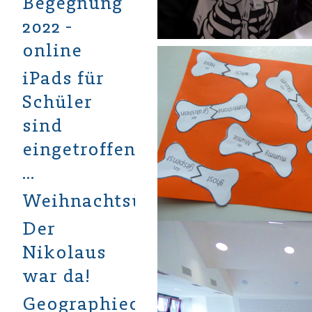
Begegnung
2022 -
online
iPads für
Schüler
sind
eingetroffen
…
Weihnachtsüberraschung
Der
Nikolaus
war da!
Geographieolympiade