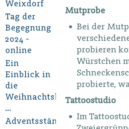
Weixdorf
Mutprobe
Tag der
Bei der Mutp
Begegnung
verschiedene
2024 -
probieren ko
online
Würstchen m
Ein
Schneckensch
Einblick in
probierte, wa
die
Weihnachtsbastelwerkstatt
Tattoostudio
…
Im Tattoostu
Adventsständchen
Zweiergrüppc