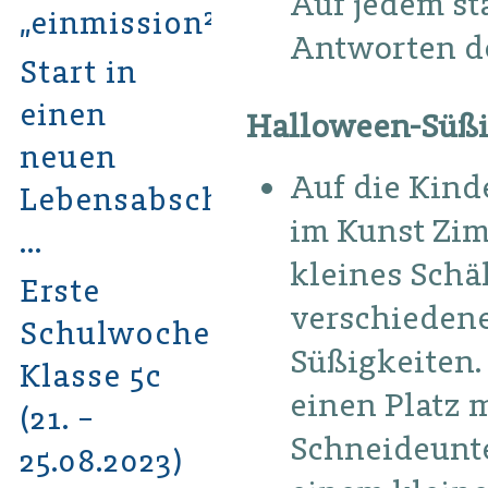
Auf jedem s
„einmission²“
Antworten d
Start in
einen
Halloween-Süßi
neuen
Auf die Kind
Lebensabschnitt
im Kunst Zim
…
kleines Schä
Erste
verschieden
Schulwoche
Süßigkeiten.
Klasse 5c
einen Platz m
(21. –
Schneideunt
25.08.2023)