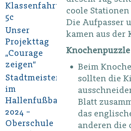
Klassenfahrt
coole Stationen
5c
Die Aufpasser 
Unser
kamen aus der K
Projekttag
Knochenpuzzle
„Courage
zeigen“
Beim Knoche
Stadtmeister
sollten die 
im
ausschneiden
Hallenfußball
Blatt zusamm
2024 –
das englische
Oberschule
anderen die 