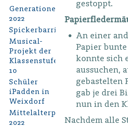
gestoppt.
Generationendialog
2022
Papierfledermä
Spickerbarriere
An einer and
Musical-
Papier bunte
Projekt der
konnte sich 
Klassenstufe
aussuchen, a
10
gebastelten 
Schüler
iPadden in
gab je drei B
Weixdorf
nun in den K
Mittelalterprojekt
Nachdem alle S
2022