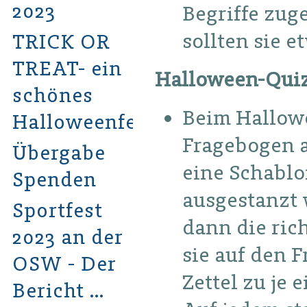
2023
Begriffe zuge
sollten sie e
TRICK OR
TREAT- ein
Halloween-Qui
schönes
Beim Hallow
Halloweenfest
Fragebogen a
Übergabe
eine Schablo
Spenden
ausgestanzt 
Sportfest
dann die ri
2023 an der
sie auf den 
OSW - Der
Zettel zu je 
Bericht …