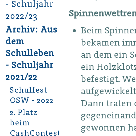
- Schuljahr
Spinnenwettre
2022/23
Archiv: Aus
Beim Spinne
dem
bekamen imme
Schulleben
an dem ein S
- Schuljahr
ein Holzklot
2021/22
befestigt. We
Schulfest
aufgewickelt
OSW - 2022
Dann traten 
2. Platz
gegeneinande
beim
gewonnen hat
CashContest