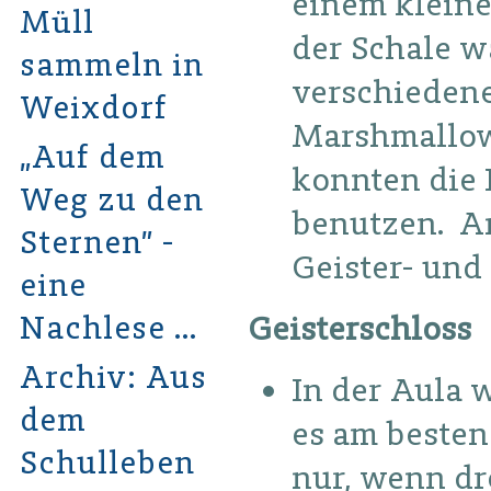
einem kleine
Müll
der Schale w
sammeln in
verschiedene
Weixdorf
Marshmallows
„Auf dem
konnten die 
Weg zu den
benutzen. A
Sternen” -
Geister- und
eine
Nachlese …
Geisterschloss
Archiv: Aus
In der Aula w
dem
es am besten
Schulleben
nur, wenn dr