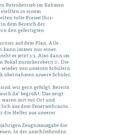
eren Patenbetrieb im Rahmen
stellten in einem
ten tolle Preise! Ihr2-
 in dem Bereich der
ern den gefertigten
urnier auf dem Plan. Alle
n kann immer nur einer.
eht es jetzt 1:1. Also dann im
en Pokal zurückerobern☺. Die
 wieder von unseren Schülern
ank übernahmen unsere Schüler.
ind wir gern gefolgt. Bereits
auch da“ begrüßt. Das zeigt
r waren mit vor Ort und
lich aus dem Feuerwehrauto.
r die Helfer aus unserer
sjährigen Zeugnisausgabe die
reuen. In der anschließenden