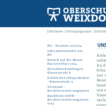
Startseite
Schulprogramm
Schull
UNS
BO - Termine 2023/24
Informationstafel zur
BO
Anfa
nehm
Besuch auf der Messe
KarriereStart 2024
An di
Betriebserkundungen
Schu
Klassenstufe 8
nur 
Schülerbetriebspraktikum
Berei
- Klassenstufe 9
Qual
Vocatium -
uns u
Berufsorientierungsmesse
Umso 
Rückblick SUFW –
verl
Berufsorientierungszentrum
2023
einem