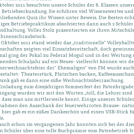
ktober 2011 besuchten unsere Schüler der 8. Klassen uns
 Betriebserkundung. Sie erfuhren viel Wissenswertes und 
ließenden Quiz ihr Wissen unter Beweis. Die Besten erhiel
iges Betriebspraktikum absolvierten dann auch 2 Schüler
ndhaltung. Voller Stolz präsentierten sie ihren Mitschül
hinenschraubstock.
Oktober 2011 stand wieder das „traditionelle“ Volleyballt
schaften zeigten viel Einsatzbereitschaft, doch gewinne
al ging der Pokal zu Federal Mogul und in der Wertung st
enden Schuljahr auf ein Neues- vielleicht können wir d
nerweihnachtsfeier der“ Ehemaligen“ von FM wurde auch
gestaltet- Theaterstück, Plätzchen backen, Kaffeeaussch
Dank gab es dann eine süße Weihnachtsüberraschung.
Einladung zum diesjährigen Sommerfest der Patenbrigade s
ingang wurden wir mit den Worten „toll, die Lehrer sind 
, dass man uns mittlerweile kennt. Einige unserer Schüle
nahmen den Ausschank der feuerwehrroten Brause- natür
 hier gab es ein süßes Dankeschön und einen USB-Stick fü
e.
auch schon im vergangenen Jahr konnten sich bei der die
en Schüler über eine tolle Buchprämie vom Patenbetrieb f