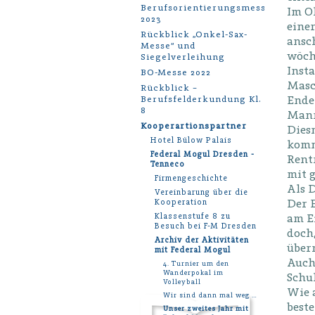
Berufsorientierungsmesse
Im O
2023
einer
Rückblick „Onkel-Sax-
ansch
Messe“ und
wöch
Siegelverleihung
Insta
BO-Messe 2022
Masc
Rückblick –
Ende 
Berufsfelderkundung Kl.
8
Mann
Kooperartionspartner
Diesm
Hotel Bülow Palais
komm
Federal Mogul Dresden -
Rent
Tenneco
mit 
Firmengeschichte
Als 
Vereinbarung über die
Der 
Kooperation
am E
Klassenstufe 8 zu
Besuch bei F-M Dresden
doch
Archiv der Aktivitäten
über
mit Federal Mogul
Auch
4. Turnier um den
Wanderpokal im
Schul
Volleyball
Wie 
Wir sind dann mal weg …
best
Unser zweites Jahr mit