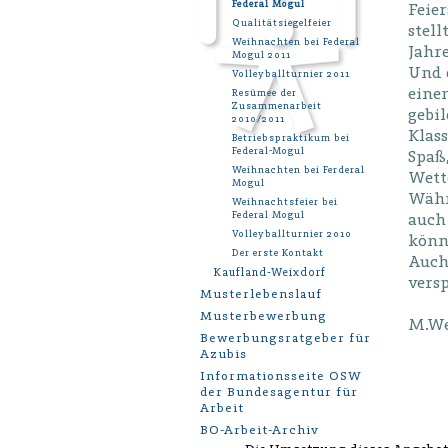
Federal Mogul
Feie
Qualitätsiegelfeier
stell
Weihnachten bei Federal
Jahre
Mogul 2011
Und 
Volleyballturnier 2011
eine
Resümee der
Zusammenarbeit
gebil
2010/2011
Klass
Betriebspraktikum bei
Federal-Mogul
Spaß
Weihnachten bei Ferderal
Wett
Mogul
Währ
Weihnachtsfeier bei
Federal Mogul
auch 
Volleyballturnier 2010
könne
Der erste Kontakt
Auch
Kaufland-Weixdorf
vers
Musterlebenslauf
Musterbewerbung
M.We
Bewerbungsratgeber für
Azubis
Informationsseite OSW
der Bundesagentur für
Arbeit
BO-Arbeit-Archiv