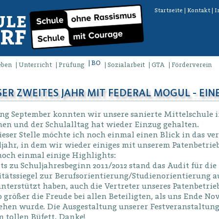
Startseite
|
Kontakt
|
I
BO
eben
Unterricht
Prüfung
Sozialarbeit
GTA
Förderverein
ER ZWEITES JAHR MIT FEDERAL MOGUL - EIN
ng September konnten wir unsere sanierte Mittelschule in
en und der Schulalltag hat wieder Einzug gehalten.
eser Stelle möchte ich noch einmal einen Blick in das ve
ljahr, in dem wir wieder einiges mit unserem Patenbetr
noch einmal einige Highlights:
ts zu Schuljahresbeginn 2011/2012 stand das Audit für di
itätssiegel zur Berufsorientierung/Studienorientierung a
nterstützt haben, auch die Vertreter unseres Patenbetrie
größer die Freude bei allen Beteiligten, als uns Ende Nov
iehen wurde. Die Ausgestaltung unserer Festveranstaltu
 tollen Büfett. Danke!