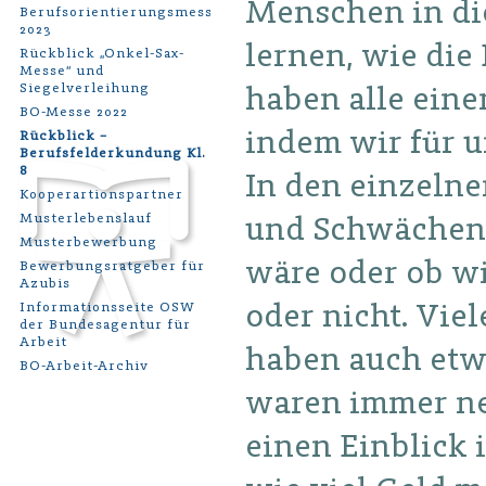
Menschen in di
Berufsorientierungsmesse
2023
lernen, wie di
Rückblick „Onkel-Sax-
Messe“ und
haben alle ein
Siegelverleihung
BO-Messe 2022
indem wir für u
Rückblick –
Berufsfelderkundung Kl.
8
In den einzelne
Kooperartionspartner
und Schwächen e
Musterlebenslauf
Musterbewerbung
wäre oder ob wir
Bewerbungsratgeber für
Azubis
oder nicht. Vie
Informationsseite OSW
der Bundesagentur für
Arbeit
haben auch etwa
BO-Arbeit-Archiv
waren immer net
einen Einblick 