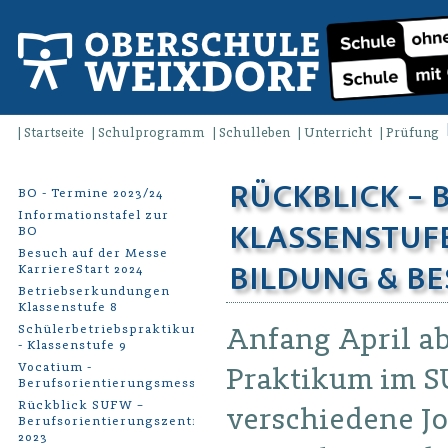
Startseite
Schulprogramm
Schulleben
Unterricht
Prüfung
RÜCKBLICK –
BO - Termine 2023/24
Informationstafel zur
KLASSENSTUFE 
BO
Besuch auf der Messe
BILDUNG & B
KarriereStart 2024
Betriebserkundungen
Klassenstufe 8
Anfang April a
Schülerbetriebspraktikum
- Klassenstufe 9
Vocatium -
Praktikum im S
Berufsorientierungsmesse
Rückblick SUFW –
verschiedene Jo
Berufsorientierungszentrum
2023