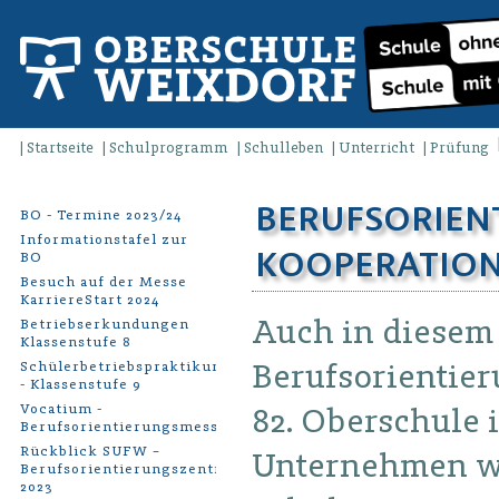
Startseite
Schulprogramm
Schulleben
Unterricht
Prüfung
BERUFSORIEN
BO - Termine 2023/24
Informationstafel zur
KOOPERATION 
BO
Besuch auf der Messe
KarriereStart 2024
Auch in diesem 
Betriebserkundungen
Klassenstufe 8
Berufsorientier
Schülerbetriebspraktikum
- Klassenstufe 9
Vocatium -
82. Oberschule 
Berufsorientierungsmesse
Rückblick SUFW –
Unternehmen w
Berufsorientierungszentrum
2023