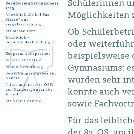
Schülerinnen un
Berufsorientierungsmesse
2023
Möglichkeiten 
Rückblick „Onkel-Sax-
Messe“ und
Siegelverleihung
Ob Schülerbetr
BO-Messe 2022
Rückblick –
oder weiterfüh
Berufsfelderkundung Kl.
8
beispielsweise 
Kooperartionspartner
Musterlebenslauf
Gymnasiums; es 
Musterbewerbung
Bewerbungsratgeber für
wurden sehr in
Azubis
Informationsseite OSW
konnte auch ve
der Bundesagentur für
Arbeit
sowie Fachvort
BO-Arbeit-Archiv
Für das leiblic
der 82. OS, um i