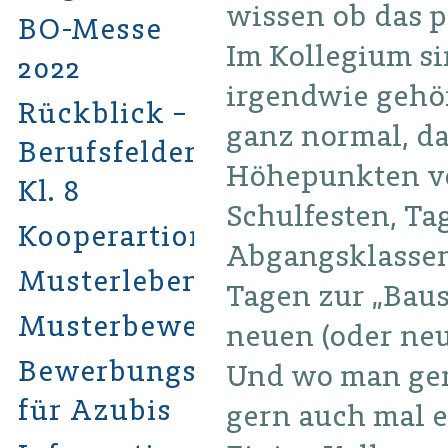
wissen ob das p
BO-Messe
Im Kollegium si
2022
irgendwie gehöre
Rückblick –
ganz normal, da
Berufsfelderkundung
Höhepunkten vor
Kl. 8
Schulfesten, Ta
Kooperartionspartner
Abgangsklassen,
Musterlebenslauf
Tagen zur „Bau
Musterbewerbung
neuen (oder neu
Bewerbungsratgeber
Und wo man gem
für Azubis
gern auch mal e