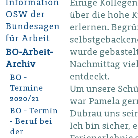
Informationsseite
Einige Kollege
OSW der
über die hohe K
Bundesagentur
erlernen. Begrü
für Arbeit
selbstgebacken
wurde gebastelt
BO-Arbeit-
Nachmittag vie
Archiv
entdeckt.
BO -
Termine
Um unsere Schü
2020/21
war Pamela ger
BO - Termin
Dubrau uns sein
- Beruf bei
Ich bin sicher, e
der
Ferienerlebnis s