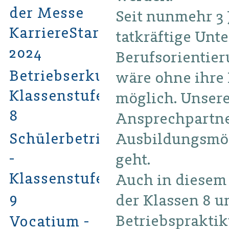
der Messe
Seit nunmehr 3 
KarriereStart
tatkräftige Unt
2024
Berufsorientie
Betriebserkundungen
wäre ohne ihre 
Klassenstufe
möglich. Unser
8
Ansprechpartne
Schülerbetriebspraktikum
Ausbildungsmög
-
geht.
Klassenstufe
Auch in diesem 
9
der Klassen 8 
Betriebsprakti
Vocatium -