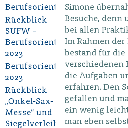
Simone übernah
Berufsorientierungsmesse
Besuche, denn 
Rückblick
bei allen Prakt
SUFW –
Im Rahmen der 
Berufsorientierungszentrum
bestand für die 
2023
verschiedenen B
Berufsorientierungsmesse
die Aufgaben u
2023
erfahren. Den S
Rückblick
gefallen und m
„Onkel-Sax-
ein wenig leic
Messe“ und
man eben selbs
Siegelverleihung