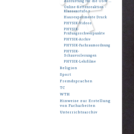
Ausrüstung für die OSW …
Online-Kettenreaktion -
Klassenstufe 7
Hausexperimente Druck
PHYSIK-Videos
PHYSIK-
Prüfungsschwerpunkte
PHYSIK-Archiv
PHYSIK-Fachraumordnung
PHYSIK-
Schauvorlesungen
PHYSIK-Lehrfilme
Religion
Sport
Fremdsprachen
TC
WTH
Hinweise zur Erstellung
von Facharbeiten
Unterrichtsarchiv