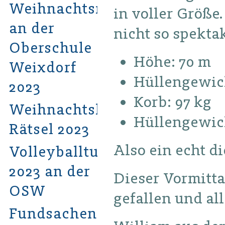
Weihnachtsmarkt
in voller Größe.
an der
nicht so spektak
Oberschule
Höhe: 70 m
Weixdorf
Hüllengewich
2023
Korb: 97 kg
Weihnachtshits-
Hüllengewicht
Rätsel 2023
Also ein echt d
Volleyballturnier
2023 an der
Dieser Vormitta
OSW
gefallen und all
Fundsachen