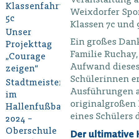
Klassenfahrt
Weixdorfer Spor
5c
Klassen 7c und 
Unser
Ein großes Dan
Projekttag
Familie Ruchay,
„Courage
Aufwand dieses 
zeigen“
Schülerinnen e
Stadtmeister
Ausführungen a
im
originalgroßen 
Hallenfußball
eines Schülers d
2024 –
Oberschule
Der ultimative 