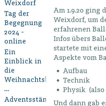
Weixdorf
Am 1.9.20 ging d
Tag der
Weixdorf, um de
Begegnung
erfahrenen Bal
2024 -
Infos übers Ba
online
startete mit ei
Ein
Aspekte vom Ba
Einblick in
die
Aufbau
Weihnachtsbastelwerkstatt
Technik
…
Physik (also
Adventsständchen
Und dann gab es