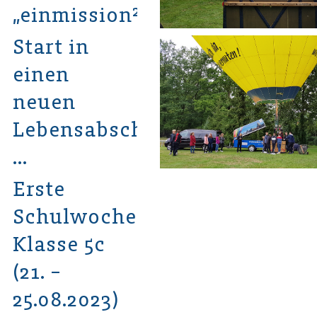
„einmission²“
Start in
einen
neuen
Lebensabschnitt
…
Erste
Schulwoche
Klasse 5c
(21. –
25.08.2023)