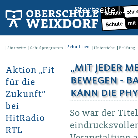
Startseite
|
Kon
Schulleben
Startseite
Schulprogramm
Unterricht
Prüfung
„MIT JEDER ME
Aktion „Fit
EWEGEN - BAL
für die
ANN DIE PHYSI
Zukunft“
bei
So war der Titel
HitRadio
eindrucksvolle
RTL
Veranstaltung 