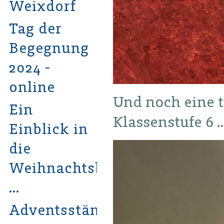
Weixdorf
Tag der
Begegnung
2024 -
online
Und noch eine t
Ein
Klassenstufe 6 
Einblick in
die
Weihnachtsbastelwerkstatt
…
Adventsständchen