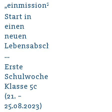
„einmission²“
Start in
einen
neuen
Lebensabschnitt
…
Erste
Schulwoche
Klasse 5c
(21. –
25.08.2023)