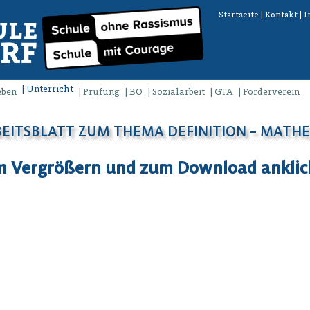
Startseite
|
Kontakt
|
I
Unterricht
eben
Prüfung
BO
Sozialarbeit
GTA
Förderverein
EITSBLATT ZUM THEMA DEFINITION – MATH
 Vergrößern und zum Download ankli