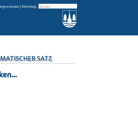
mpressum
|
Sitemap
EMATISCHER SATZ
cken…