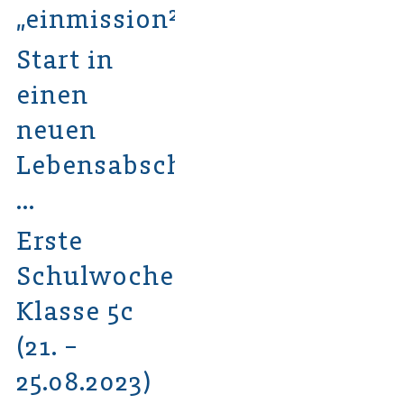
„einmission²“
Start in
einen
neuen
Lebensabschnitt
…
Erste
Schulwoche
Klasse 5c
(21. –
25.08.2023)