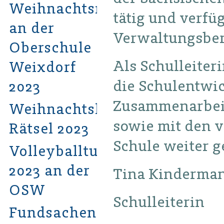
Weihnachtsmarkt
tätig und verfü
an der
Verwaltungsber
Oberschule
Als Schulleiter
Weixdorf
die Schulentwi
2023
Zusammenarbeit
Weihnachtshits-
sowie mit den v
Rätsel 2023
Schule weiter g
Volleyballturnier
2023 an der
Tina Kinderma
OSW
Schulleiterin
Fundsachen