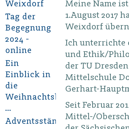
Meine Name ist 
Weixdorf
1.August 2017 h
Tag der
Weixdorf über
Begegnung
2024 -
Ich unterrichte
online
und Ethik/Phil
Ein
der TU Dresden
Einblick in
Mittelschule Do
die
Gerhart-Hauptm
Weihnachtsbastelwerkstatt
Seit Februar 20
…
Mittel-/Obersch
Adventsständchen
der Sächsischen