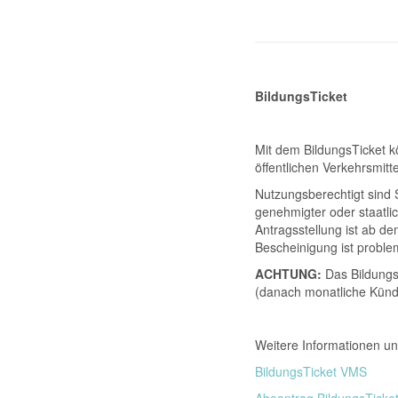
BildungsTick­et
Mit dem BildungsTicket k
öffentlichen Verkehrsmitt
Nutzungsberechtigt sind S
genehmigter oder staatli
Antragsstellung ist ab d
Bescheinigung ist problem
ACHTUNG:
Das Bildung
(danach monatliche Künd
Weitere Informationen u
BildungsTicket VMS