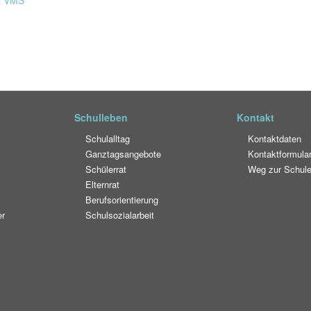
t VMS
Schulleben
Kontakt
Schulalltag
Kontaktdaten
Ganztagsangebote
Kontaktformula
Schülerrat
Weg zur Schul
Elternrat
Berufsorientierung
er
Schulsozialarbeit