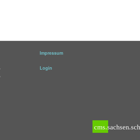
Impressum
Login
r
e
cms.sachsen.sch