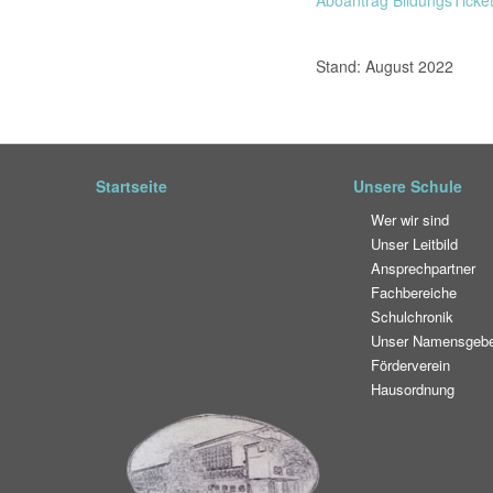
Aboantrag BildungsTicke
Stand: August 2022
Startseite
Unsere Schule
Wer wir sind
Unser Leitbild
Ansprechpartner
Fachbereiche
Schulchronik
Unser Namensgeb
Förderverein
Hausordnung