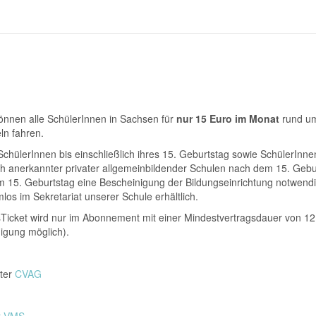
önnen alle SchülerInnen in Sachsen für
nur 15 Euro im Monat
rund um
eln fahren.
chülerInnen bis einschließlich ihres 15. Geburtstag sowie SchülerInnen ö
ch anerkannter privater allgemeinbildender Schulen nach dem 15. Gebur
em 15. Geburtstag eine Bescheinigung der Bildungseinrichtung notwendi
los im Sekretariat unserer Schule erhältlich.
sTicket wird nur im Abonnement mit einer Mindestvertragsdauer von 
igung möglich).
nter
CVAG