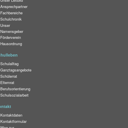
Unser Leitbild
Ansprechpartner
Fachbereiche
Schulchronik
Unser
Namensgeber
Förderverein
Hausordnung
chulleben
Schulalltag
Ganztagsangebote
Schülerrat
Elternrat
Berufsorientierung
Schulsozialarbeit
ontakt
Kontaktdaten
Kontaktformular
Weg zur