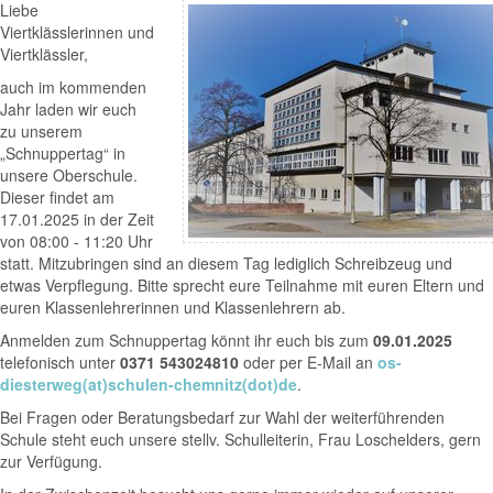
Liebe
Viertklässlerinnen und
Viertklässler,
auch im kommenden
Jahr laden wir euch
zu unserem
„Schnuppertag“ in
unsere Oberschule.
Dieser findet am
17.01.2025 in der Zeit
von 08:00 - 11:20 Uhr
statt. Mitzubringen sind an diesem Tag lediglich Schreibzeug und
etwas Verpflegung. Bitte sprecht eure Teilnahme mit euren Eltern und
euren Klassenlehrerinnen und Klassenlehrern ab.
Anmelden zum Schnuppertag könnt ihr euch bis zum
09.01.2025
telefonisch unter
0371 543024810
oder per E-Mail an
os-
diesterweg(at)schulen-chemnitz(dot)de
.
Bei Fragen oder Beratungsbedarf zur Wahl der weiterführenden
Schule steht euch unsere stellv. Schulleiterin, Frau Loschelders, gern
zur Verfügung.