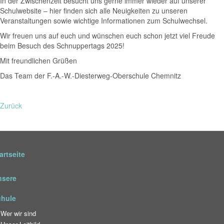
In der Zwischenzeit besucht uns gerne immer wieder auf unserer
Schulwebsite – hier finden sich alle Neuigkeiten zu unseren
Veranstaltungen sowie wichtige Informationen zum Schulwechsel.
Wir freuen uns auf euch und wünschen euch schon jetzt viel Freude
beim Besuch des Schnuppertags 2025!
Mit freundlichen Grüßen
Das Team der F.-A.-W.-Diesterweg-Oberschule Chemnitz
Zurück
artseite
nsere
chule
Wer wir sind