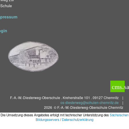
Schule
mpressum
ogin
cms.sa
F.-A.-W.-Diesterweg-Oberschule . Kreherstraße 101 . 09127 Chemnitz
|
os-diesterweg@schulen-chemnitz.de
|
2026 © F.-A.-W.-Diesterweg-Oberschule Chemnitz
Die Umsetzung dieses Angebotes erfolgt mit technischer Unterstützung des
Sächsischen
Bildungsservers
/
Datenschutzerklärung