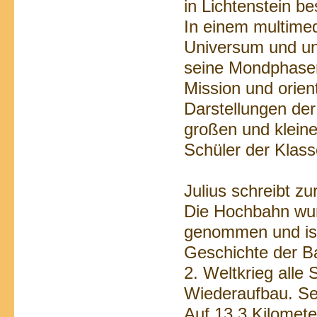
in Lichtenstein b
In einem multimed
Universum und u
seine Mondphasen
Mission und orien
Darstellungen der
großen und kleine
Schüler der Klasse
Julius schreibt zu
Die Hochbahn wur
genommen und ist
Geschichte der B
2. Weltkrieg alle 
Wiederaufbau. Sei
Auf 13,3 Kilomete