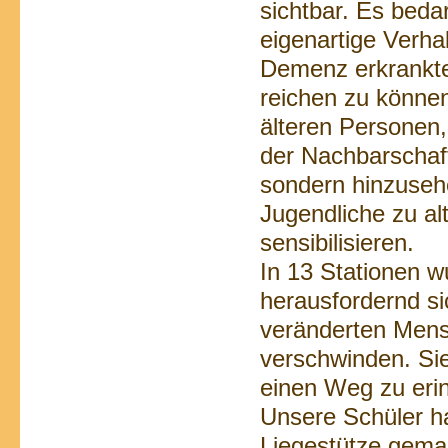
sichtbar. Es beda
eigenartige Verha
Demenz erkrankte
reichen zu könne
älteren Personen, 
der Nachbarschaft
sondern hinzusehe
Jugendliche zu a
sensibilisieren.
In 13 Stationen w
herausfordernd si
veränderten Mens
verschwinden. Sie
einen Weg zu erin
Unsere Schüler h
Liegestütze gemac