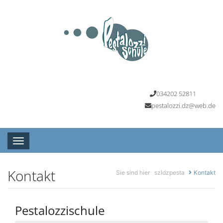
034202 52811
pestalozzi.dz@web.de
Toggle navigation
Kontakt
Sie sind hier
szldzpesta
Kontakt
Pestalozzischule