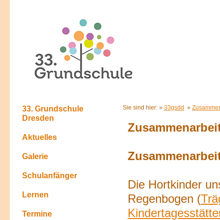
Sie sind hier: »
33gsdd
»
Zusammen
33. Grundschule
Dresden
Zusammenarbei
Aktuelles
Zusammenarbeit
Galerie
Schulanfänger
Die Hortkinder u
Lernen
Regenbogen (
Trä
Kindertagesstätte
Termine