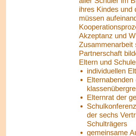
aller Schüler im B
ihres Kindes und 
müssen aufeinand
Kooperationsproz
Akzeptanz und We
Zusammenarbeit se
Partnerschaft bil
Eltern und Schule
individuellen E
Elternabenden 
klassenübergre
Elternrat der g
Schulkonferenz
der sechs Vertr
Schulträgers
gemeinsame Au