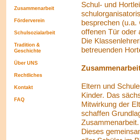
Schul- und Hortle
Zusammenarbeit
schulorganisator
Förderverein
besprechen (u.a. 
offenen Tür oder
Schulsozialarbeit
Die Klassenlehrer
Tradition &
betreuenden Hor
Geschichte
Über UNS
Zusammenarbeit 
Rechtliches
Eltern und Schule
Kontakt
Kinder. Das säch
FAQ
Mitwirkung der El
schaffen Grundlag
Zusammenarbeit.
Dieses gemeinsam