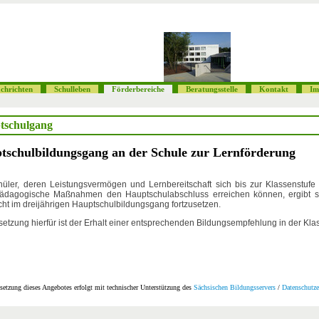
chrichten
Schulleben
Förderbereiche
Beratungsstelle
Kontakt
Im
tschulgang
tschulbildungsgang an der Schule zur Lernförderung
hüler, deren Leistungsvermögen und Lernbereitschaft sich bis zur Klassenstufe
pädagogische Maßnahmen den Hauptschulabschluss erreichen können, ergibt si
cht im dreijährigen
Hauptschulbildungsgang fortzusetzen.
etzung hierfür ist der Erhalt einer entsprechenden Bildungsempfehlung in der Kla
etzung dieses Angebotes erfolgt mit technischer Unterstützung des
Sächsischen Bildungsservers
/
Datenschutze