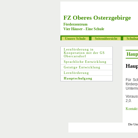
FZ Oberes Osterzgebirge
Förderzentrum
Vier Häuser - Eine Schule
Unsere Schule
Seitenübersicht
Schulna
Lernförderung in
Kooperation mit der GS
Haup
Obercarsdorf
Sprachliche Entwicklung
Haup
Geistige Entwicklung
Lernförderung
Hauptschulgang
Für Sc
förder
Unterri
Vorauss
2,0.
Kontakt
Die Ums