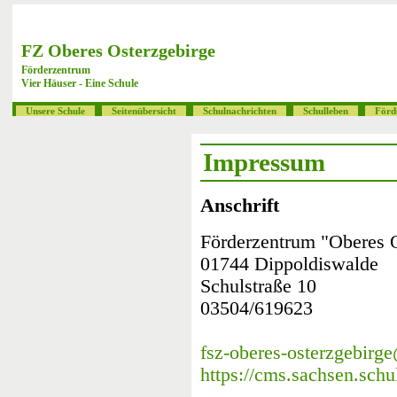
FZ Oberes Osterzgebirge
Förderzentrum
Vier Häuser - Eine Schule
Unsere Schule
Seitenübersicht
Schulnachrichten
Schulleben
Förd
Impressum
Anschrift
Förderzentrum "Oberes O
01744 Dippoldiswalde
Schulstraße 10
03504/619623
fsz-oberes-osterzgebirge
https://cms.sachsen.schu