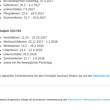
frei beweglicher Ferientag: 25.3.2027
Osterferien: 26.3. - 2.4.2027
unterrichtsfrei: 7.5.2027
Pfingstferien: 15.5. - 18.5.2027
Sommerferien: 10.7. - 20.8.2027
huljahr 2027/28
Herbstferien: 11.10. - 23.10.2027
Weihnachtsferien: 23.12.2027 - 1.1.2028
Winterferien: 14.2. - 26.2.2028
Osterferien: 14.4. - 22.4.2028
unterrichtsfrei: 26.5.2028
Sommerferien: 22.7. - 1.9.2028
sowie ein frei beweglicher Ferientag
le aktuellen Ferientermine für den Freistaat Sachsen finden sie auf der
Webseite de
ieses Angebotes erfolgt mit technischer Unterstützung des
Sächsischen Bildungsservers
/
Daten