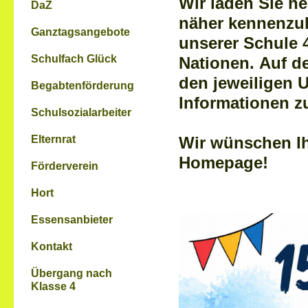
Wir laden Sie he
DaZ
näher kennenzul
Ganztagsangebote
unserer Schule 
Schulfach Glück
Nationen. Auf de
den jeweiligen 
Begabtenförderung
Informationen z
Schulsozialarbeiter
Elternrat
Wir wünschen Ih
Homepage!
Förderverein
Hort
Essensanbieter
Kontakt
Übergang nach
Klasse 4