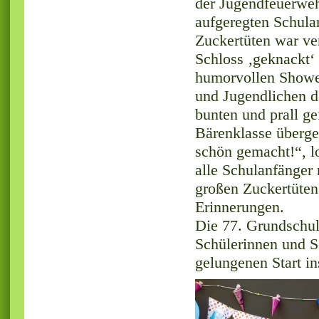
der Jugendfeuerweh
aufgeregten Schula
Zuckertüten war v
Schloss ‚geknackt‘
humorvollen Showei
und Jugendlichen d
bunten und prall ge
Bärenklasse übergeb
schön gemacht!“, lo
alle Schulanfänger 
großen Zuckertüten
Erinnerungen.
Die 77. Grundschul
Schülerinnen und S
gelungenen Start i