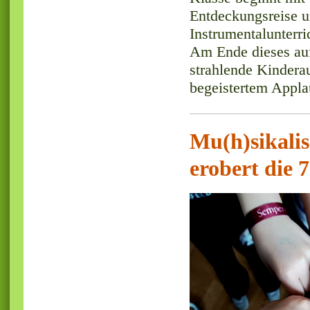
Entdeckungsreise u
Instrumentalunterri
Am Ende dieses auf
strahlende Kinderau
begeistertem Applau
Mu(h)sikali
erobert die 