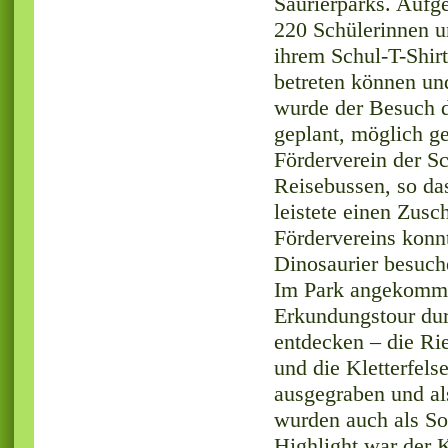
Saurierparks. Aufge
220 Schülerinnen u
ihrem Schul-T-Shirt
betreten können un
wurde der Besuch d
geplant, möglich g
Förderverein der Sc
Reisebussen, so da
leistete einen Zus
Fördervereins konn
Dinosaurier besuch
Im Park angekommen
Erkundungstour durc
entdecken – die Ri
und die Kletterfel
ausgegraben und a
wurden auch als So
Highlight war der K