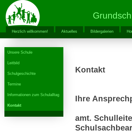
Grundschu
Herzlich willkommen!
Aktuelles
Bildergalerien
Hor
Unsere Schule
Leitbild
Kontakt
Schulgeschichte
Termine
Informationen zum Schulalltag
Ihre Ansprech
Kontakt
amt. Schulleite
Schulsachbear