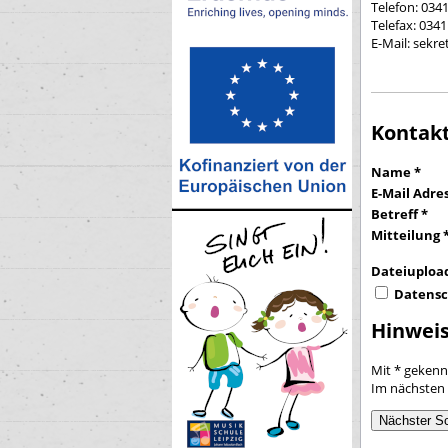
Telefon: 034
Telefax: 034
E-Mail: sekr
Kontak
Name
*
E-Mail Adre
Betreff
*
Mitteilung
Dateiuploa
Datens
Hinwei
Mit * gekennz
Im nächsten 
Nächster Sc