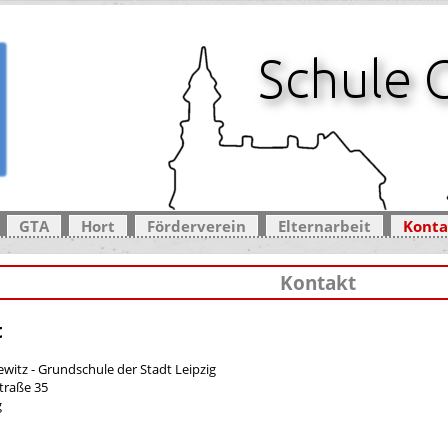
GTA
Hort
Förderverein
Elternarbeit
Konta
Kontakt
t
witz - Grundschule der Stadt Leipzig
traße 35
g