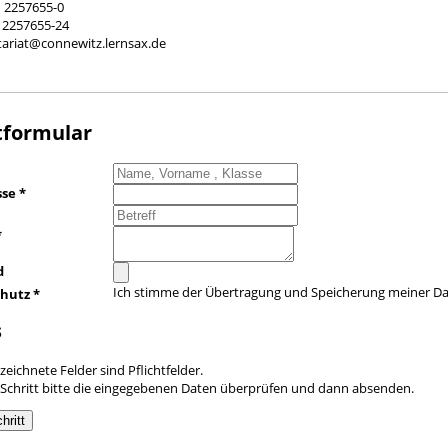
1 2257655-0
1 2257655-24
etariat@connewitz.lernsax.de
tformular
sse
*
*
d
Ich stimme der Übertragung und Speicherung meiner Da
chutz
*
s
eichnete Felder sind Pflichtfelder.
Schritt bitte die eingegebenen Daten überprüfen und dann absenden.
hritt