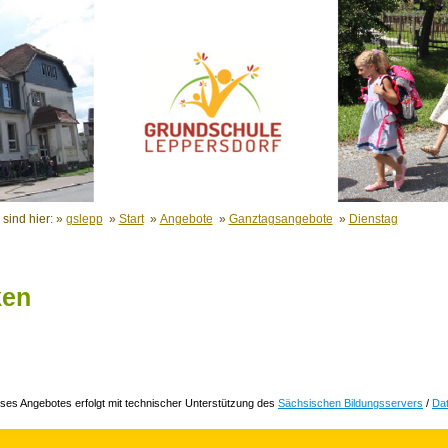
 sind hier: »
gslepp
»
Start
»
Angebote
»
Ganztagsangebote
»
Dienstag
ken
ses Angebotes erfolgt mit technischer Unterstützung des
Sächsischen Bildungsservers
/
Da