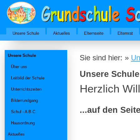
Unsere Schule
Aktuelles
Elternseite
Elternrat
Unsere Schule
Sie sind hier: »
Un
Über uns
Unsere Schule
Leitbild der Schule
Herzlich Wi
Unterrichtszeiten
Bilderrundgang
...auf den Sei
Schul - A B C
Hausordnung
Aktuelles