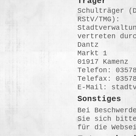
Träger
Schulträger (
RStV/TMG):
Stadtverwaltu
vertreten dur
Dantz
Markt 1
01917 Kamenz
Telefon: 0357
Telefax: 0357
E-Mail: stadt
Sonstiges
Bei Beschwerd
Sie sich bitt
für die Webse