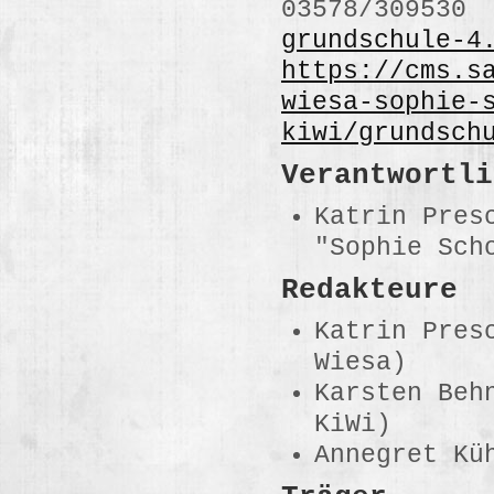
03578/309530
grundschule-4
https://cms.s
wiesa-sophie-
kiwi/grundsch
Verantwortli
Katrin Pres
"Sophie Sch
Redakteure
Katrin Pres
Wiesa)
Karsten Beh
KiWi)
Annegret Kü