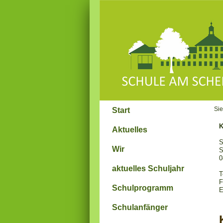
Sie
Start
K
Aktuelles
S
Wir
S
0
aktuelles Schuljahr
T
F
Schulprogramm
E
Schulanfänger