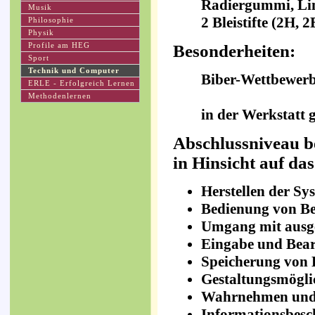
Radiergummi, Line
Musik
2 Bleistifte (2H, 
Philosophie
Physik
Besonderheiten:
Profile am HEG
Sport
Technik und Computer
Biber-Wettbewer
ERLE - Erfolgreich Lernen
Methodenlernen
in der Werkstatt 
Abschlussniveau b
in Hinsicht auf da
Herstellen der Sy
Bedienung von Be
Umgang mit ausg
Eingabe und Bear
Speicherung von 
Gestaltungsmögli
Wahrnehmen und 
Informationsbesc