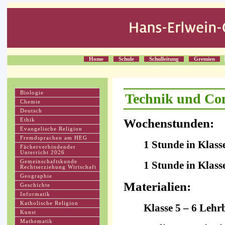
Home
Schule
Schulleitung
Gremien
Biologie
Technik und Co
Chemie
Deutsch
Wochenstunden:
Ethik
Evangelische Religion
Fremdsprachen am HEG
1 Stunde in Klasse
Fächerverbindender
Unterricht 2026
Gemeinschaftskunde
1 Stunde in Klasse
Rechtserziehung Wirtschaft
Geographie
Materialien:
Geschichte
Informatik
Katholische Religion
Klasse 5 – 6 Leh
Kunst
Mathematik