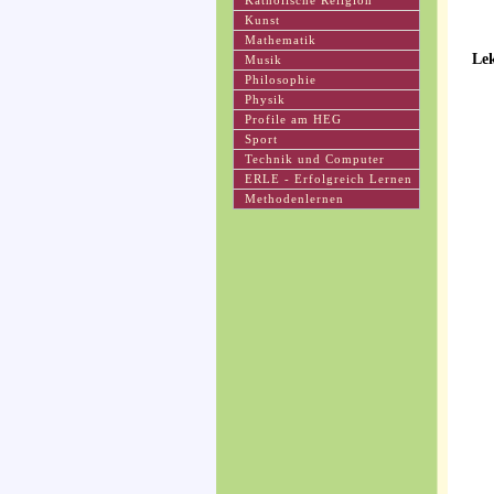
Katholische Religion
Kunst
Mathematik
Le
Musik
Philosophie
Physik
Profile am HEG
Sport
Technik und Computer
ERLE - Erfolgreich Lernen
Methodenlernen