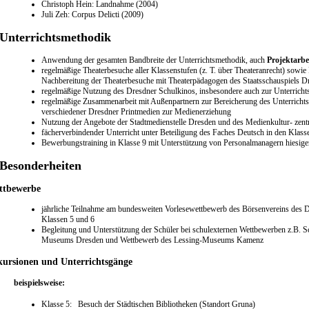
Christoph Hein: Landnahme (2004)
Juli Zeh: Corpus Delicti (2009)
 Unterrichtsmethodik
Anwendung der gesamten Bandbreite der Unterrichtsmethodik, auch
Projektarbe
regelmäßige Theaterbesuche aller Klassenstufen (z. T. über Theateranrecht) sowi
Nachbereitung der Theaterbesuche mit Theaterpädagogen des Staatsschauspiels D
regelmäßige Nutzung des Dresdner Schulkinos, insbesondere auch zur Unterrich
regelmäßige Zusammenarbeit mit Außenpartnern zur Bereicherung des Unterrichts 
verschiedener Dresdner Printmedien zur Medienerziehung
Nutzung der Angebote der Stadtmedienstelle Dresden und des Medienkultur- zen
fächerverbindender Unterricht unter Beteiligung des Faches Deutsch in den Klasse
Bewerbungstraining in Klasse 9 mit Unterstützung von Personalmanagern hiesig
 Besonderheiten
ttbewerbe
jährliche Teilnahme am bundesweiten Vorlesewettbewerb des Börsenvereins des D
Klassen 5 und 6
Begleitung und Unterstützung der Schüler bei schulexternen Wettbewerben z.B. S
Museums Dresden und Wettbewerb des Lessing-Museums Kamenz
ursionen und Unterrichtsgänge
beispielsweise:
Klasse 5: Besuch der Städtischen Bibliotheken (Standort Gruna)