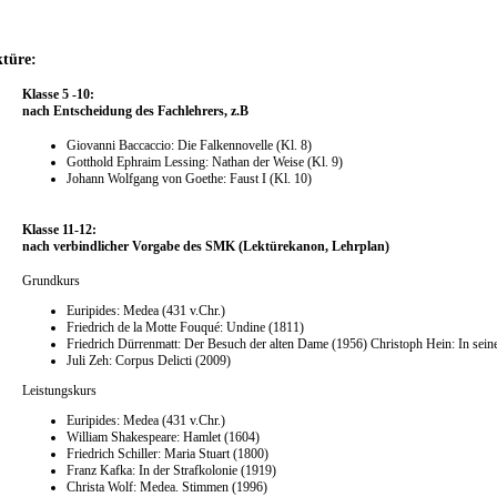
ktüre:
Klasse 5 -10:
nach Entscheidung des Fachlehrers, z.B
Giovanni Baccaccio: Die Falkennovelle (Kl. 8)
Gotthold Ephraim Lessing: Nathan der Weise (Kl. 9)
Johann Wolfgang von Goethe: Faust I (Kl. 10)
Klasse 11-12:
nach verbindlicher Vorgabe des SMK (Lektürekanon, Lehrplan)
Grundkurs
Euripides: Medea (431 v.Chr.)
Friedrich de la Motte Fouqué: Undine (1811)
Friedrich Dürrenmatt: Der Besuch der alten Dame (1956) Christoph Hein: In seine
Juli Zeh: Corpus Delicti (2009)
Leistungskurs
Euripides: Medea (431 v.Chr.)
William Shakespeare: Hamlet (1604)
Friedrich Schiller: Maria Stuart (1800)
Franz Kafka: In der Strafkolonie (1919)
Christa Wolf: Medea. Stimmen (1996)