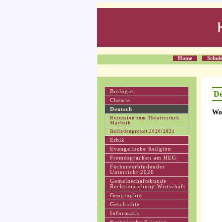
Home
Schul
Biologie
De
Chemie
Deutsch
Wo
Rezension zum Theaterstück
Macbeth
Balladenproket 2020/2021
Ethik
Evangelische Religion
Fremdsprachen am HEG
Fächerverbindender
Unterricht 2026
Gemeinschaftskunde
Rechtserziehung Wirtschaft
Geographie
Geschichte
Informatik