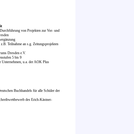
it
e Durchführung von Projekten zur Vor- und
resden
tsergänzung
z.B. Teilnahme an s.g. Zeitungsprojekten
trums Dresden e.V.
nstufen 5 bis 9
er Unternehmen, u.a. der AOK Plus
eutschen Buchhandels für alle Schüler der
chreibwettbewerb des Erich-Kästner-