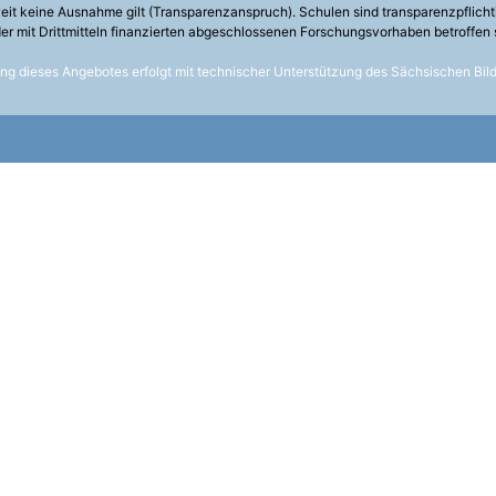
weit keine Ausnahme gilt (Transparenzanspruch). Schulen sind transparenzpflicht
t der mit Drittmitteln finanzierten abgeschlossenen Forschungsvorhaben betroffen 
g dieses Angebotes erfolgt mit technischer Unterstützung des
Sächsischen Bil