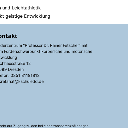
immen und Leichtathletik
kt geistige Entwicklung
ontakt
rderzentrum "Professor Dr. Rainer Fetscher" mit
m Förderschwerpunkt körperliche und motorische
twicklung
schhausstraße 12
099 Dresden
lefon:
0351 81191812
kretariat@kschuledd.de
echt auf Zugang zu den bei einer transparenzpflichtigen