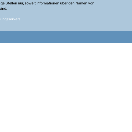
ige Stellen nur, soweit Informationen über den Namen von
sind.
dungsservers
.