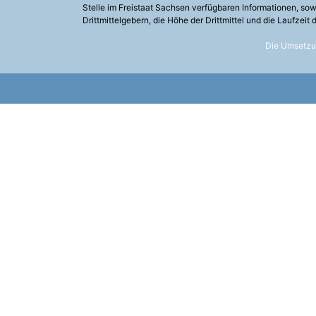
Stelle im Freistaat Sachsen verfügbaren Informationen, so
Drittmittelgebern, die Höhe der Drittmittel und die Laufzei
Die Umsetzun