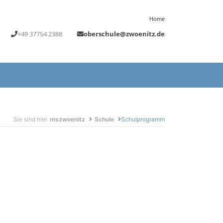
Home
+49 37754 2388
oberschule@zwoenitz.de
Sie sind hier
mszwoenitz
Schule
Schulprogramm