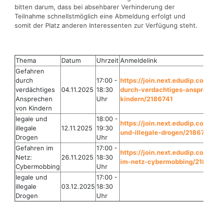
bitten darum, dass bei absehbarer Verhinderung der
Teilnahme schnellstmöglich eine Abmeldung erfolgt und
somit der Platz anderen Interessenten zur Verfügung steht.
Thema
Datum
Uhrzeit
Anmeldelink
Gefahren
durch
17:00 -
https://join.next.edudip.com/
verdächtiges
04.11.2025
18:30
durch-verdachtiges-ansprech
Ansprechen
Uhr
kindern/2186741
von Kindern
legale und
18:00 -
https://join.next.edudip.com/d
illegale
12.11.2025
19:30
und-illegale-drogen/2186747
Drogen
Uhr
Gefahren im
17:00 -
https://join.next.edudip.com/
Netz:
26.11.2025
18:30
im-netz-cybermobbing/21867
Cybermobbing
Uhr
legale und
17:00 -
illegale
03.12.2025
18:30
Drogen
Uhr