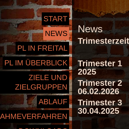
START
News
NEWS
Trimesterzei
PL IN FREITAL
Klas
PL IM ÜBERBLICK
Trimester 1 
2025
ZIELE UND
Trimester 2 
ZIELGRUPPEN
06.02.2026
ABLAUF
Trimester 3 
30.04.2025
NAHMEVERFAHREN