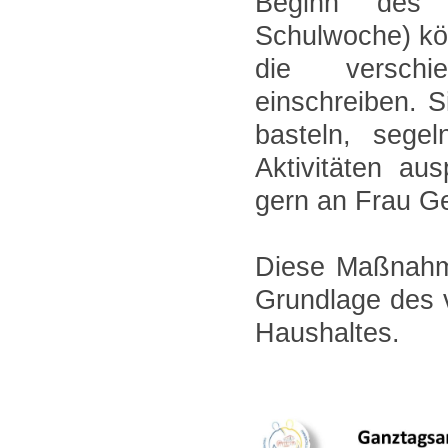
Beginn des 
Schulwoche) kön
die verschi
einschreiben. 
basteln, segel
Aktivitäten au
gern an Frau G
Diese Maßnahme 
Grundlage des 
Haushaltes.