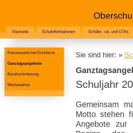
Oberschul
Startseite
Schulinformationen
Schüler, -rat, und GTAs
Klassensprecher/Schülerrat
Sie sind hier: »
Sc
Ganztagsangebote
Ganztagsange
Berufsorientierung
Schuljahr 2
Wettbewerbe
Gemeinsam ma
Motto stehen f
Angebote zur F