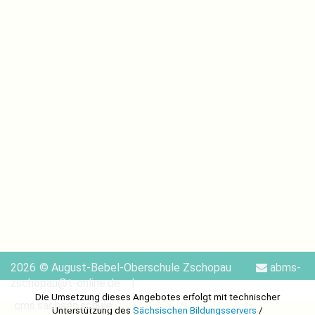
2026
© August-Bebel-Oberschule Zschopau
abms-
zschopau@t-online.de
Die Umsetzung dieses Angebotes erfolgt mit technischer
cms.sachsen.schule
Unterstützung des
Sächsischen Bildungsservers
/