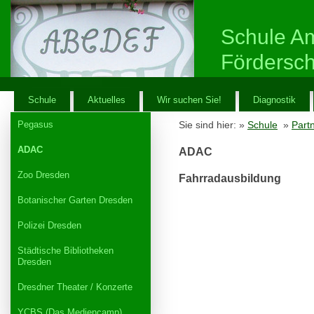
Schule A
Fördersc
Schule
Aktuelles
Wir suchen Sie!
Diagnostik
Pegasus
Sie sind hier: »
Schule
»
Part
ADAC
ADAC
Zoo Dresden
Fahrradausbildung
Botanischer Garten Dresden
Polizei Dresden
Städtische Bibliotheken
Dresden
Dresdner Theater / Konzerte
YCBS (Das Mediencamp)