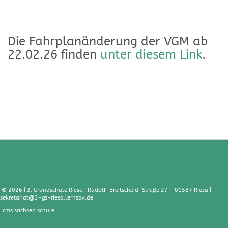
Die Fahrplanänderung der VGM ab
22.02.26 finden
unter diesem Link
.
© 2026
|
3. Grundschule Riesa | Rudolf-Breitscheid-Straße 27 - 01587 Riesa
|
sekretariat@3-gs-riesa.lernsax.de
cms.sachsen.schule