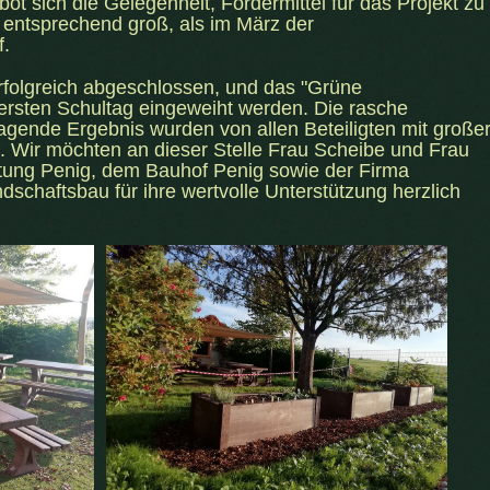
t sich die Gelegenheit, Fördermittel für das Projekt zu
 entsprechend groß, als im März der
f.
 erfolgreich abgeschlossen, und das "Grüne
rsten Schultag eingeweiht werden. Die rasche
gende Ergebnis wurden von allen Beteiligten mit große
Wir möchten an dieser Stelle Frau Scheibe und Frau
ltung Penig, dem Bauhof Penig sowie der Firma
schaftsbau für ihre wertvolle Unterstützung herzlich