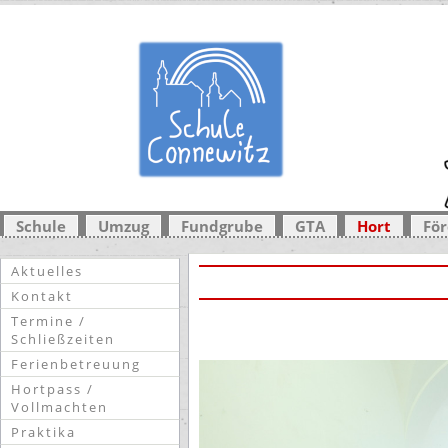
Schule
Umzug
Fundgrube
GTA
Hort
För
Aktuelles
Kontakt
Termine /
Schließzeiten
Ferienbetreuung
Hortpass /
Vollmachten
Praktika