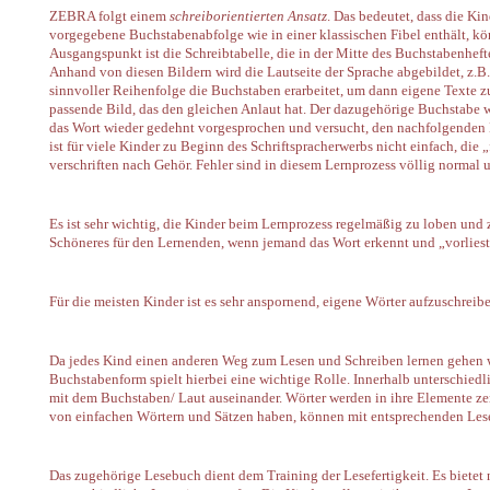
ZEBRA folgt einem
schreiborientierten Ansatz
. Das bedeutet, dass die Ki
vorgegebene Buchstabenabfolge wie in einer klassischen Fibel enthält, kö
Ausgangspunkt ist die Schreibtabelle, die in der Mitte des Buchstabenhefte
Anhand von diesen Bildern wird die Lautseite der Sprache abgebildet, z.B
sinnvoller Reihenfolge die Buchstaben erarbeitet, um dann eigene Texte zu
passende Bild, das den gleichen Anlaut hat. Der dazugehörige Buchstabe w
das Wort wieder gedehnt vorgesprochen und versucht, den nachfolgenden
ist für viele Kinder zu Beginn des Schriftspracherwerbs nicht einfach, die 
verschriften nach Gehör. Fehler sind in diesem Lernprozess völlig normal u
Es ist sehr wichtig, die Kinder beim Lernprozess regelmäßig zu loben und 
Schöneres für den Lernenden, wenn jemand das Wort erkennt und „vorliest
Für die meisten Kinder ist es sehr anspornend, eigene Wörter aufzuschreibe
Da jedes Kind einen anderen Weg zum Lesen und Schreiben lernen gehen wi
Buchstabenform spielt hierbei eine wichtige Rolle. Innerhalb unterschiedl
mit dem Buchstaben/ Laut auseinander. Wörter werden in ihre Elemente zer
von einfachen Wörtern und Sätzen haben, können mit entsprechenden Les
Das zugehörige Lesebuch dient dem Training der Lesefertigkeit. Es bietet