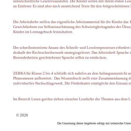
unterschiedliche Leseniveaustufen. Die Kinder sollen mit ihrem ersten Le
an Erstleser. Es sind aber auch ausreichend Texte für den fortgeschrittenen 
Die Arbeitshefte stellen das eigentliche Arbeitsmaterial für die Kinder dar.
Gewichthebern zur Selbsteinschätzung des Schwierigkeitsgrades der Übung 
Kindes im Lerntagebuch festzuhalten.
Der schreiborientierte Ansatz des Schreib- und Leselernprozesses erforder
deshalb der Rechtschreiberwerb strategiegeleitet. Das Arbeitsheft Sprach
Besonderheiten geschriebener Sprache selbst zu entdecken.
ZEBRA für Klasse 2 bis 4 schließt sich nahtlos an den Anfangsunterricht
Phänomenen aufbereitet. Das Wissensbuch stellt eine Zusammenfassung de
individuelles Nachschlagewerk. Die Förderkartei ermöglicht den Einsatz e
Im Bereich Lesen greifen sieben einzelne Lesehefte die Themen aus dem Le
© 2026
Die Umsetzung dieses Angebotes erfolgt mit technischer Unte